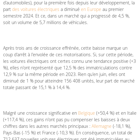
d'automobiles), pour la première fois depuis leur développement, la
part
des voitures électriques
a diminué
en Europe
au premier
semestre 2024. Et ce, dans un marché qui a progressé de 4,5 %,
soit un volume de 5,7 millions de véhicules.
Après trois ans de croissance effrénée, cette baisse marque un
coup d'arrêt à l'envolée de ces motorisations. Si, sur cette période,
les voitures électriques ont certes connu une tendance positive (+3
%), elles n'ont représenté que 12,5 % des immatriculations contre
12,9 % sur la même période en 2023. Rien qu'en juin, elles ont
diminué de 1 % pour atteindre 156 408 unités, leur part de marché
totale passant de 15,1 % à 14,4 %.
Malgré une croissance significative en
Belgique
(+50,4 %) et en Italie
(+117,4 %), ces gains n'ont pas pu compenser les baisses à deux
chiffres dans les autres marchés principaux :
Allemagne
(-18,1 %),
Pays-Bas (-15 %) et France (-10,3 %). En conséquence, un total de
712 637 nouvelles voitures électriques ont été immatriculées au