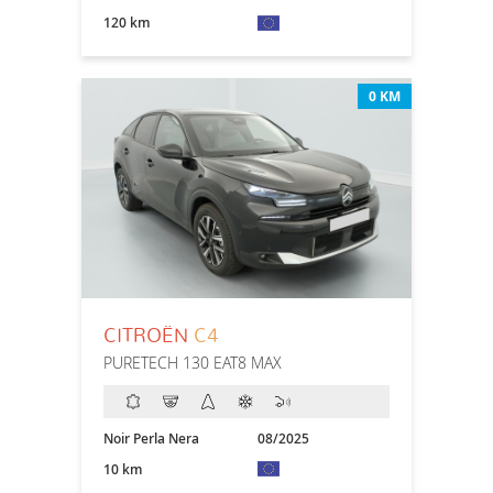
120 km
0 KM
CITROËN
C4
PURETECH 130 EAT8 MAX
Noir Perla Nera
08/2025
10 km