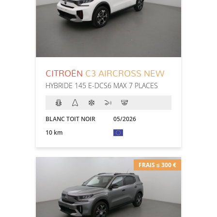
CITROËN
C3 AIRCROSS NEW
HYBRIDE 145 E-DCS6 MAX 7 PLACES
BLANC TOIT NOIR
05/2026
10 km
FRAIS ≤ 300 €