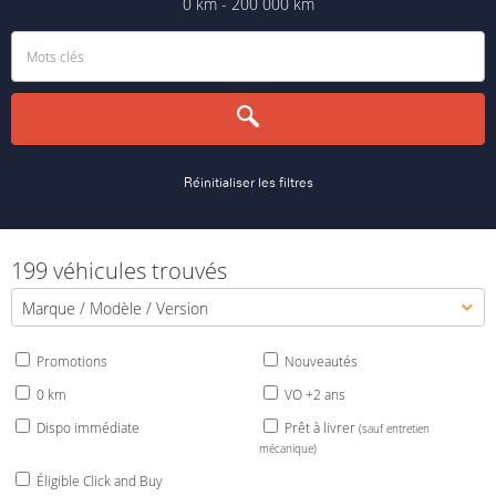
0 km - 200 000 km
Réinitialiser les filtres
199 véhicules trouvés
Marque / Modèle / Version
Promotions
Nouveautés
0 km
VO +2 ans
Dispo immédiate
Prêt à livrer
(sauf entretien
mécanique)
Éligible Click and Buy