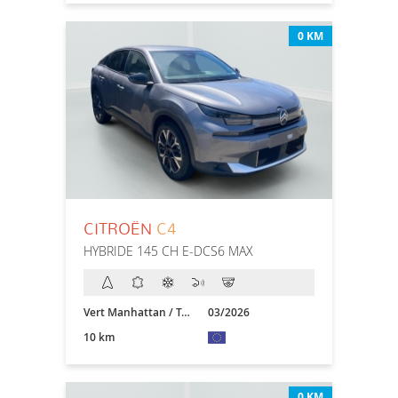
0 KM
CITROËN
C4
HYBRIDE 145 CH E-DCS6 MAX
Vert Manhattan / Toit Noir
03/2026
10 km
0 KM