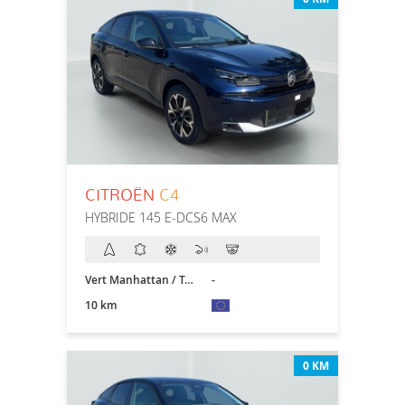
CITROËN
C4
HYBRIDE 145 E-DCS6 MAX
Vert Manhattan / Toit Noir
-
10 km
0 KM