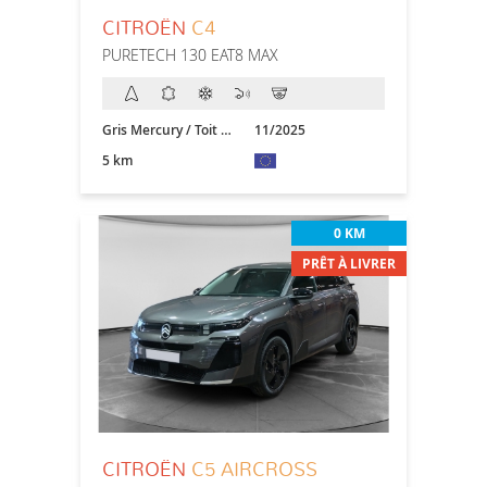
CITROËN
C4
PURETECH 130 EAT8 MAX
Gris Mercury / Toit Noir
11/2025
5 km
0 KM
PRÊT À LIVRER
CITROËN
C5 AIRCROSS