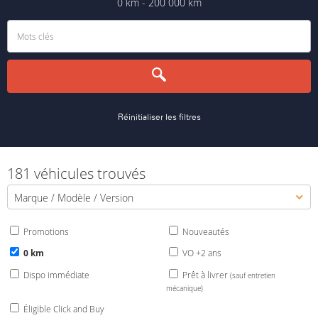
0 km - 200 000 km
Réinitialiser les filtres
181 véhicules trouvés
Marque / Modèle / Version
Promotions
Nouveautés
0 km
VO +2 ans
Dispo immédiate
Prêt à livrer
(sauf entretien
mécanique)
Éligible Click and Buy