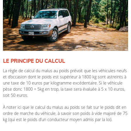
LE PRINCIPE DU CALCUL
La règle de calcul du malus au poids prévoit que les véhicules neufs
et d’occasion dont le poids est supérieur à 1800 kg sont astreints à
une taxe de 10 euros par kilogramme excédentaire. Si le véhicule
pèse donc 1800 + 5kg en trop, la taxe sera évaluée à 5 x 10 euros,
soit 50 euros.
À noter ici que le calcul du malus au poids se fait sur le poids dit en
ordre de marche du véhicule, à savoir son poids à vide majoré de 75
kg (qui est le poids d’un conducteur moyen admis par la loi).