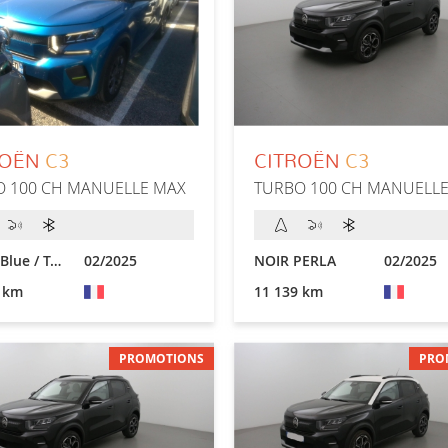
ROËN
C3
CITROËN
C3
O 100 CH MANUELLE MAX
TURBO 100 CH MANUELL
Bright Blue / Toit Noir
02/2025
NOIR PERLA
02/2025
 km
11 139 km
PROMOTIONS
PRO