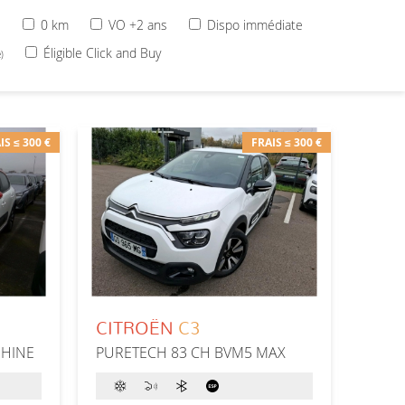
s
0 km
VO +2 ans
Dispo immédiate
Éligible Click and Buy
)
IS ≤ 300 €
FRAIS ≤ 300 €
CITROËN
C3
SHINE
PURETECH 83 CH BVM5 MAX