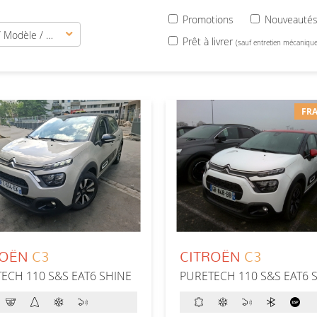
Promotions
Nouveauté
Marque / Modèle / Version
Prêt à livrer
(sauf entretien mécanique
FRA
ROËN
C3
CITROËN
C3
ECH 110 S&S EAT6 SHINE
PURETECH 110 S&S EAT6 