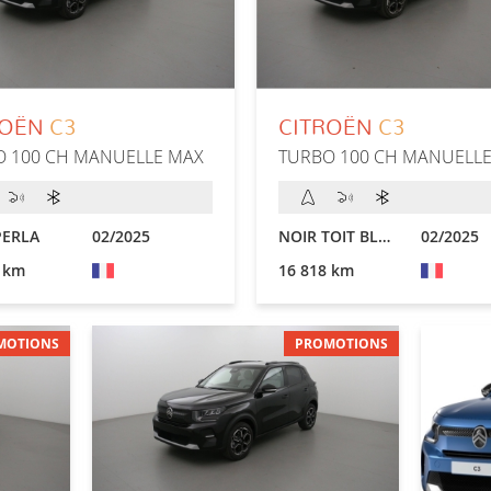
ROËN
C3
CITROËN
C3
O 100 CH MANUELLE MAX
TURBO 100 CH MANUELL
PERLA
02/2025
NOIR TOIT BLANC
02/2025
 km
16 818 km
MOTIONS
PROMOTIONS