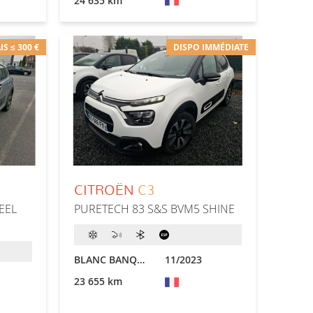
24 635 km
IS ≤ 300 €
DISPO IMMÉDIATE
CITROËN
C3
EEL
PURETECH 83 S&S BVM5 SHINE
BLANC BANQUISE
11/2023
23 655 km