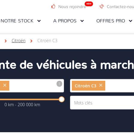
NEW
Nous rejoindre
Contactez-no
NOTRE STOCK
A PROPOS
OFFRES PRO
Citroën
Citroën C3
ente de véhicules à march
n
Citroën C3
0 km - 200 000 km