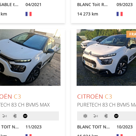
BEIGE SABLE toit NOIR
04/2021
BLANC Toit ROUGE
09/2023
 km
14 273 km
FRA
ROËN
C3
CITROËN
C3
ECH 83 CH BVM5 MAX
PURETECH 83 CH BVM5 M
BLANC TOIT NOIR
11/2023
BLANC TOIT NOIR
10/2023