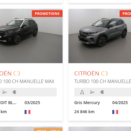
PROMOTIONS
PRO
ROËN
C3
CITROËN
C3
O 100 CH MANUELLE MAX
TURBO 100 CH MANUELL
NOIR TOIT BLANC
03/2025
Gris Mercury
04/2025
 km
24 846 km