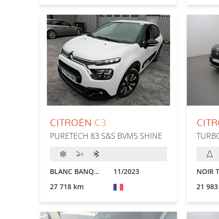
CITROËN
C3
CIT
PURETECH 83 S&S BVM5 SHINE
TURB
BLANC BANQUISE
11/2023
27 718 km
21 983