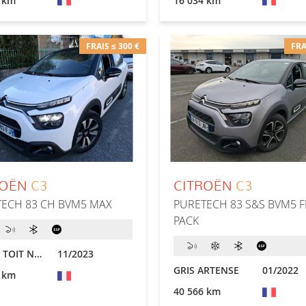
 km
16 034 km
FRAIS ≤ 300 €
FRA
ROËN
C3
CITROËN
C3
ECH 83 CH BVM5 MAX
PURETECH 83 S&S BVM5 F
PACK
BLANC TOIT NOIR
11/2023
GRIS ARTENSE
01/2022
 km
40 566 km