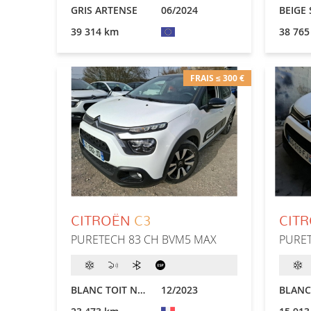
GRIS ARTENSE
06/2024
39 314 km
38 765
FRAIS ≤ 300 €
CITROËN
C3
CIT
PURETECH 83 CH BVM5 MAX
PURET
BLANC TOIT NOIR
12/2023