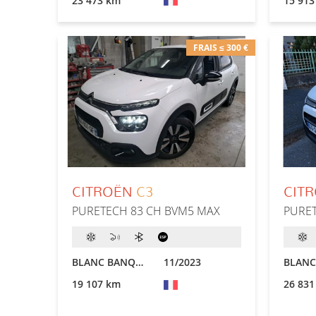
23 473 km
15 913
FRAIS ≤ 300 €
CITROËN
C3
CIT
PURETECH 83 CH BVM5 MAX
PURET
BLANC BANQUISE
11/2023
19 107 km
26 831