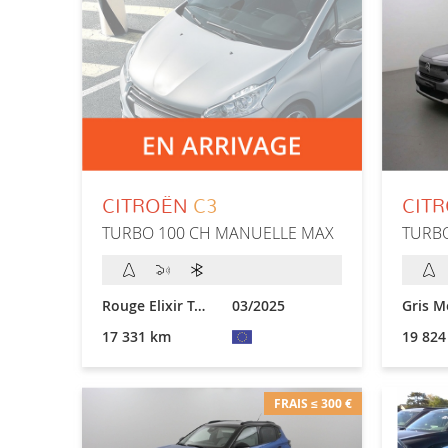
CITROËN
C3
CIT
TURBO 100 CH MANUELLE MAX
TURB
Rouge Elixir Toit Noir
03/2025
Gris M
17 331 km
19 824
FRAIS ≤ 300 €