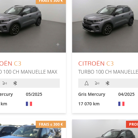
FRAIS ≤ 300 €
ROËN
C3
CITROËN
C3
O 100 CH MANUELLE MAX
TURBO 100 CH MANUELL
ercury
05/2025
Gris Mercury
04/2025
 km
17 070 km
FRAIS ≤ 300 €
PRO