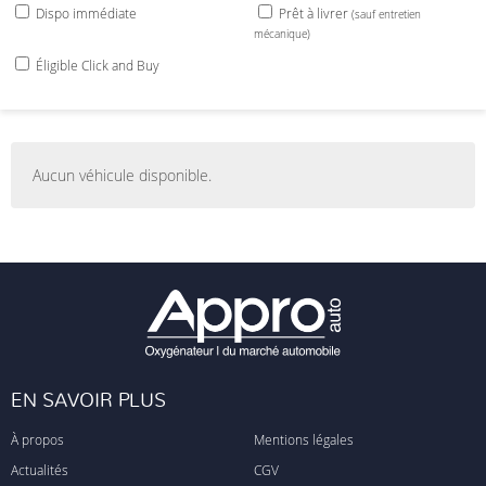
Dispo immédiate
Prêt à livrer
(sauf entretien
mécanique)
Éligible Click and Buy
Aucun véhicule disponible.
EN SAVOIR PLUS
À propos
Mentions légales
Actualités
CGV