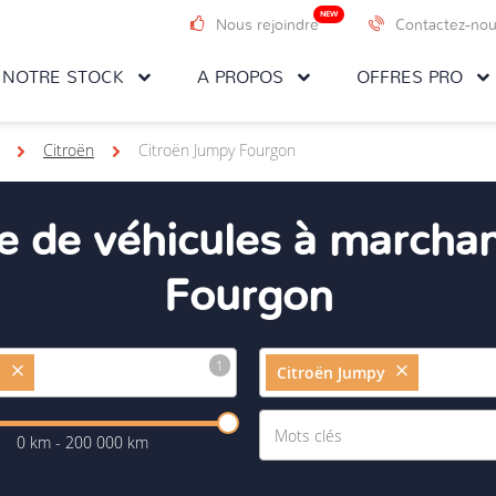
NEW
Nous rejoindre
Contactez-no
NOTRE STOCK
A PROPOS
OFFRES PRO
Citroën
Citroën Jumpy Fourgon
te de véhicules à marcha
Fourgon
n
Citroën Jumpy
0 km - 200 000 km