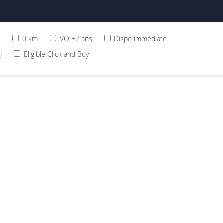
s
0 km
VO +2 ans
Dispo immédiate
Éligible Click and Buy
)