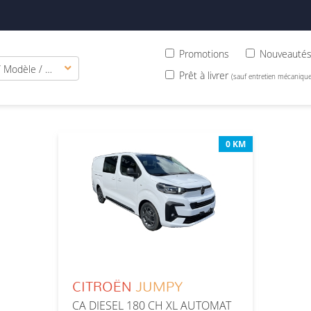
Promotions
Nouveauté
Marque / Modèle / Version
Prêt à livrer
(sauf entretien mécanique
0 KM
CITROËN
JUMPY
CA DIESEL 180 CH XL AUTOMAT