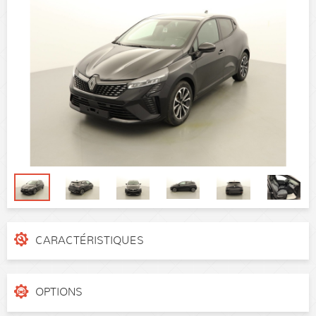
CARACTÉRISTIQUES
N° de dossier
N201141
Catégorie
Citadine
OPTIONS
Puissance réelle
90 ch