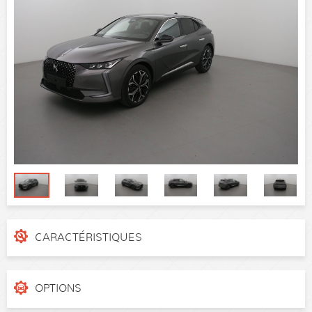
CARACTÉRISTIQUES
N° de dossier
tr5yp46
Catégorie
Berline
OPTIONS
Puissance réelle
130 ch