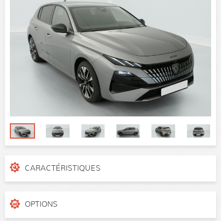
CARACTÉRISTIQUES
N° de dossier
375422
Catégorie
Berline
OPTIONS
Puissance réelle
130 ch