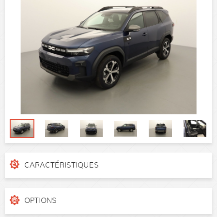
CARACTÉRISTIQUES
N° de dossier
N202567
Catégorie
SUV
OPTIONS
Puissance réelle
155 ch