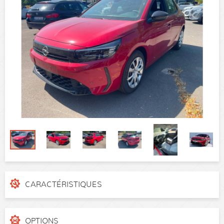
CARACTÉRISTIQUES
N° de dossier
4iy0vq8k
Catégorie
-
OPTIONS