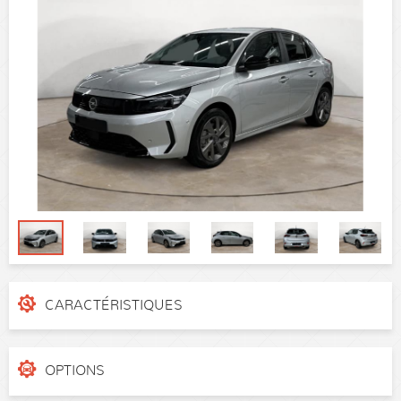
CARACTÉRISTIQUES
N° de dossier
2e833ysp
Catégorie
Citadine
OPTIONS
Puissance réelle
100 ch