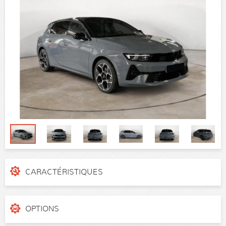
CARACTÉRISTIQUES
N° de dossier
3egpgq
Catégorie
Berline
OPTIONS
Puissance réelle
136 ch