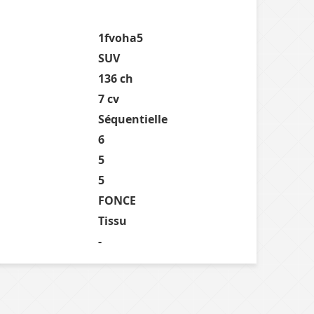
1fvoha5
SUV
136 ch
7 cv
Séquentielle
6
5
5
FONCE
Tissu
-