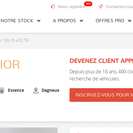
NEW
Nous rejoindre
Contactez-no
NOTRE STOCK
A PROPOS
OFFRES PRO
da 136 ch eDCT6
DEVENEZ CLIENT AP
IOR
Depuis plus de 10 ans, 400 clie
recherche de véhicules.
Essence
Dagneux
INSCRIVEZ-VOUS POUR V