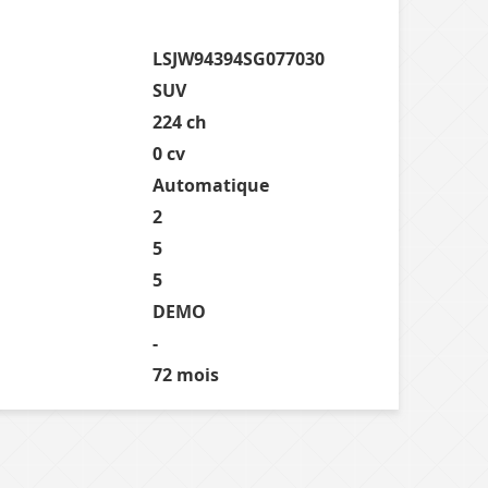
LSJW94394SG077030
SUV
224 ch
0 cv
Automatique
2
5
5
DEMO
-
72 mois