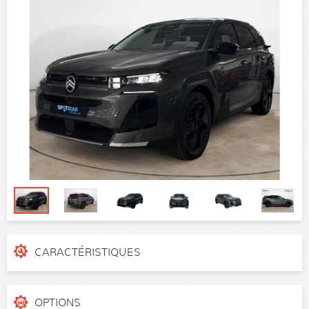
CARACTÉRISTIQUES
N° de dossier
VR7KAHPY2SL052048
Catégorie
SUV
OPTIONS