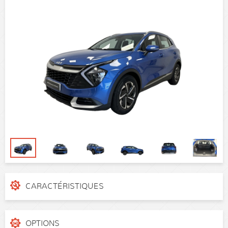
CARACTÉRISTIQUES
N° de dossier
U5YPV81B5TL455480
Catégorie
SUV
OPTIONS