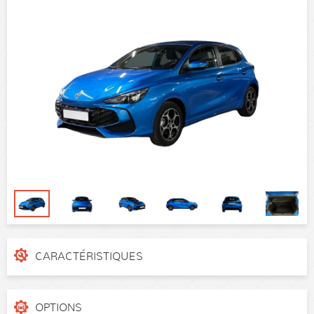
CARACTÉRISTIQUES
N° de dossier
LSJWP4396RZ228549
Catégorie
Berline
OPTIONS