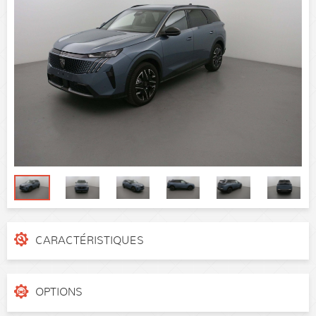
CARACTÉRISTIQUES
N° de dossier
xc1c431
Catégorie
Monospace
OPTIONS
Puissance réelle
136 ch