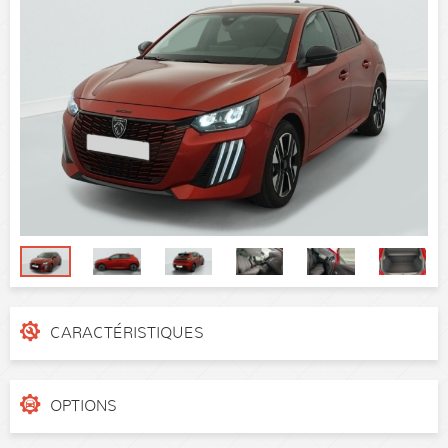
CARACTÉRISTIQUES
N° de dossier
4icadt0
Catégorie
Citadine
OPTIONS
Puissance réelle
100 ch
Kit de depannage de pneumatique