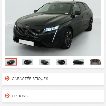
CARACTÉRISTIQUES
N° de dossier
36dpvai
Catégorie
Break
OPTIONS
Puissance réelle
136 ch
Pack Confort