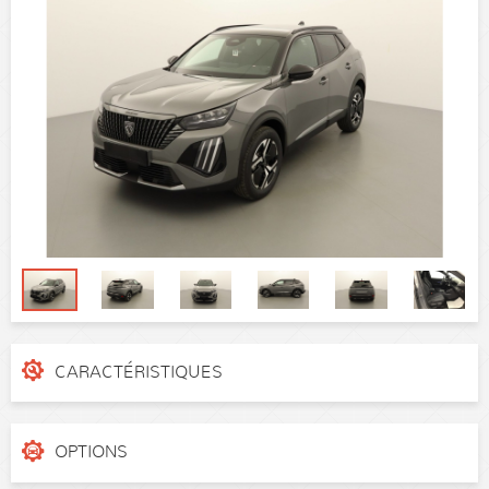
CARACTÉRISTIQUES
N° de dossier
N202061
Catégorie
SUV
OPTIONS
Puissance réelle
136 ch