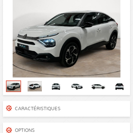
CARACTÉRISTIQUES
N° de dossier
VR7BBYHZ3RE078080
Catégorie
Berline
OPTIONS