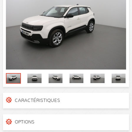
CARACTÉRISTIQUES
N° de dossier
z2uykqxai
Catégorie
SUV
OPTIONS
Puissance réelle
100 ch