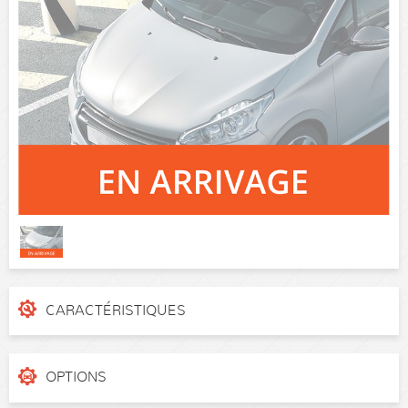
CARACTÉRISTIQUES
N° de dossier
57x0926
Catégorie
Break
OPTIONS
Puissance réelle
130 ch