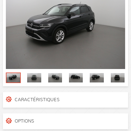
CARACTÉRISTIQUES
N° de dossier
4kzn0ok
Catégorie
SUV
OPTIONS
Puissance réelle
116 ch