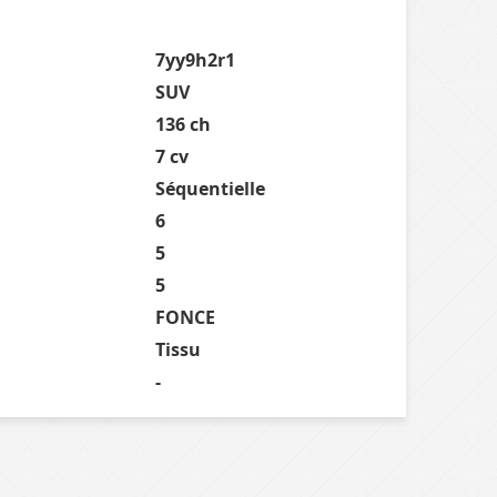
7yy9h2r1
SUV
136 ch
7 cv
Séquentielle
6
5
5
FONCE
Tissu
-