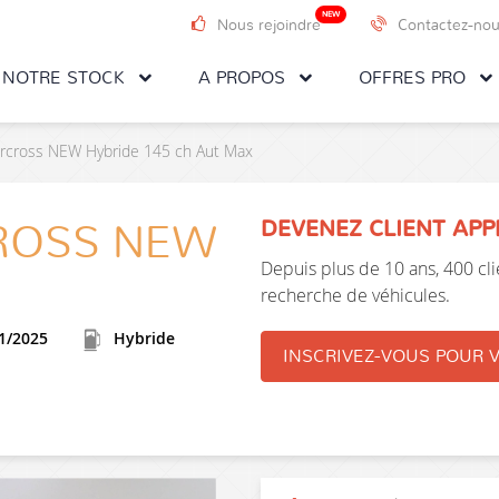
NEW
Nous rejoindre
Contactez-no
NOTRE STOCK
A PROPOS
OFFRES PRO
ircross NEW Hybride 145 ch Aut Max
DEVENEZ CLIENT AP
CROSS NEW
Depuis plus de 10 ans, 400 clie
recherche de véhicules.
1/2025
Hybride
INSCRIVEZ-VOUS POUR V