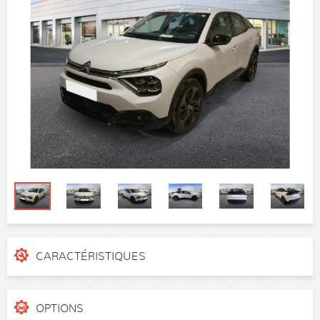
CARACTÉRISTIQUES
N° de dossier
ya9qczn
Catégorie
Berline
OPTIONS