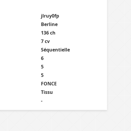
jlruy0fp
Berline
136 ch
7 cv
Séquentielle
6
5
5
FONCE
Tissu
-