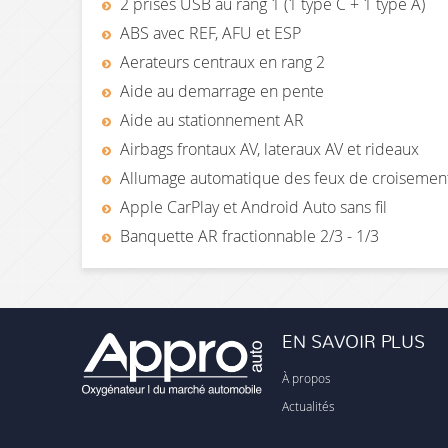
2 prises USB au rang 1 (1 type C + 1 type A)
ABS avec REF, AFU et ESP
Aerateurs centraux en rang 2
Aide au demarrage en pente
Aide au stationnement AR
Airbags frontaux AV, lateraux AV et rideaux
Allumage automatique des feux de croisemen
Apple CarPlay et Android Auto sans fil
Banquette AR fractionnable 2/3 - 1/3
EN SAVOIR PLUS
À propos
Actualités