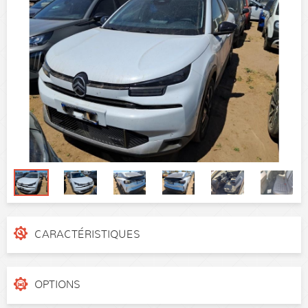
CARACTÉRISTIQUES
N° de dossier
1290sgkf
Catégorie
Berline
OPTIONS
Puissance réelle
130 ch