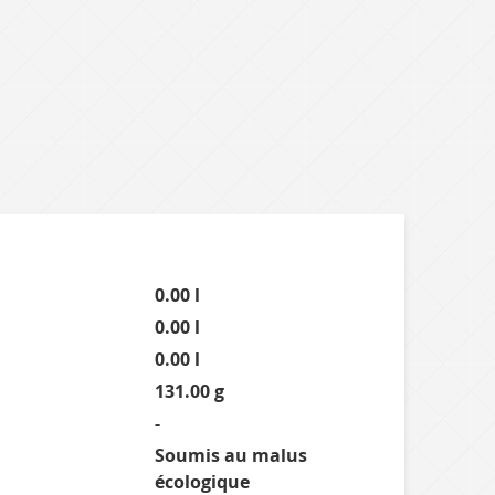
0.00 l
0.00 l
0.00 l
131.00 g
-
Soumis au malus
écologique