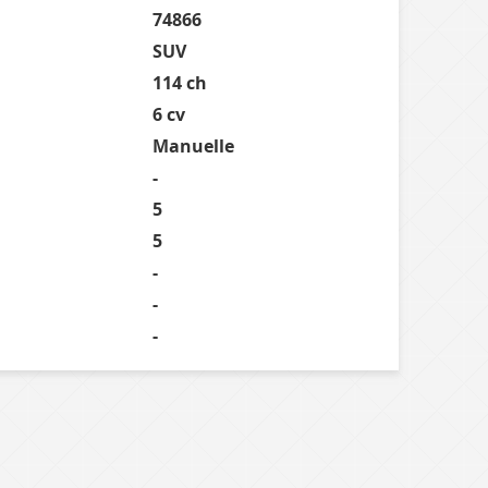
74866
SUV
114 ch
6 cv
Manuelle
-
5
5
-
-
-