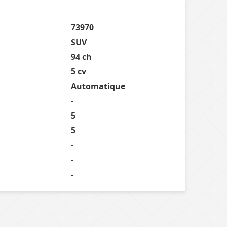
73970
SUV
94 ch
5 cv
Automatique
-
5
5
-
-
-