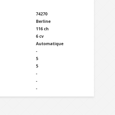
74270
Berline
116 ch
6 cv
Automatique
-
5
5
-
-
-