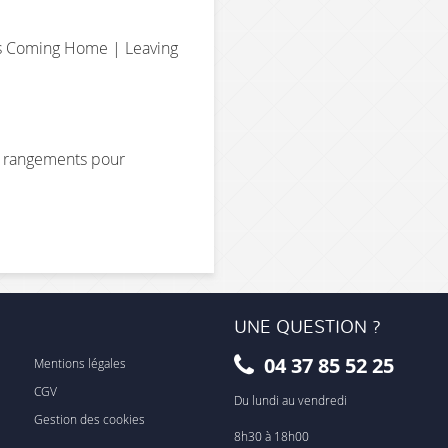
ns Coming Home | Leaving
s rangements pour
UNE QUESTION ?
04 37 85 52 25
Mentions légales
CGV
Du lundi au vendredi
Gestion des cookies
8h30 à 18h00