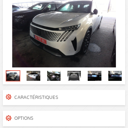
CARACTÉRISTIQUES
N° de dossier
1qrrgpn6
Catégorie
SUV
OPTIONS
Puissance réelle
136 ch