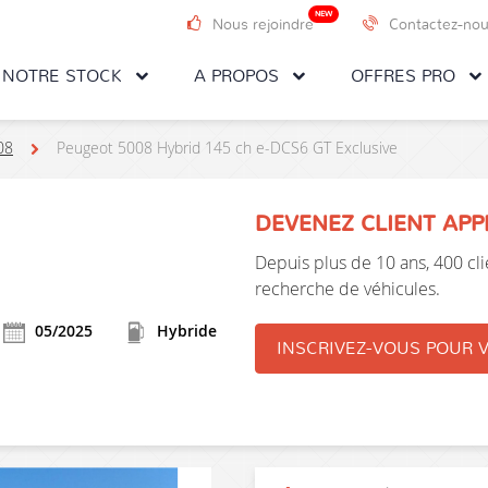
NEW
Nous rejoindre
Contactez-no
NOTRE STOCK
A PROPOS
OFFRES PRO
08
Peugeot 5008 Hybrid 145 ch e-DCS6 GT Exclusive
DEVENEZ CLIENT AP
Depuis plus de 10 ans, 400 clie
recherche de véhicules.
05/2025
Hybride
INSCRIVEZ-VOUS POUR V