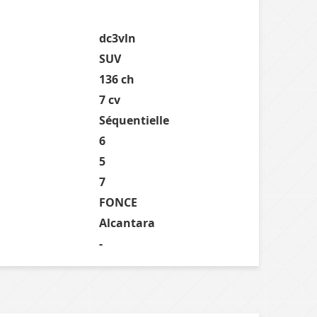
dc3vln
SUV
136 ch
7 cv
Séquentielle
6
5
7
FONCE
Alcantara
-