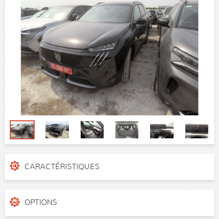
CARACTÉRISTIQUES
N° de dossier
3hgqtcx
Catégorie
SUV
OPTIONS
Puissance réelle
136 ch