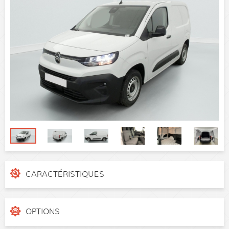
CARACTÉRISTIQUES
N° de dossier
e6mb2f
Catégorie
Utilitaire
OPTIONS
Puissance réelle
100 ch