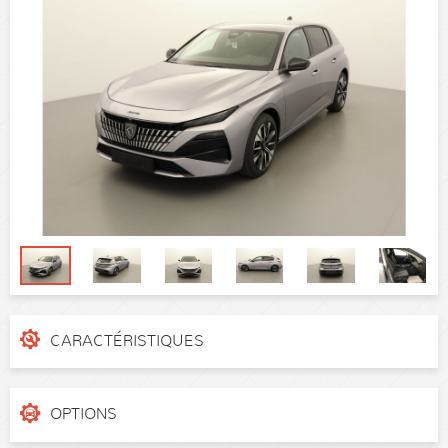
CARACTÉRISTIQUES
N° de dossier
N202109
Catégorie
Berline
OPTIONS
Puissance réelle
130 ch