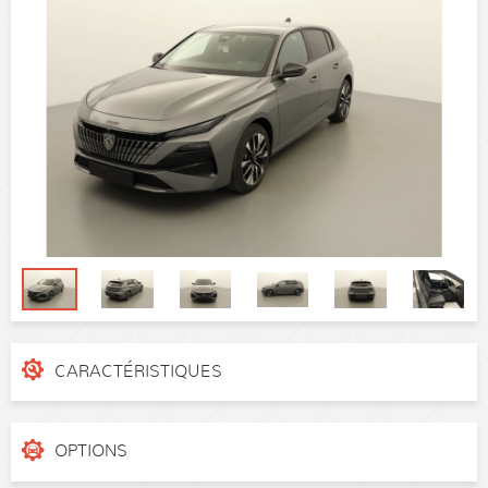
CARACTÉRISTIQUES
N° de dossier
N202113
Catégorie
Berline
OPTIONS
Puissance réelle
130 ch