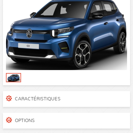
CARACTÉRISTIQUES
N° de dossier
4fvfn8n
Catégorie
Citadine
OPTIONS
Puissance réelle
100 ch
Kit de depannage provisoire des pneumatiques