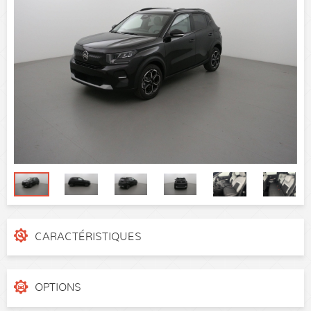
CARACTÉRISTIQUES
N° de dossier
2q6dmht
Catégorie
Citadine
OPTIONS
Puissance réelle
100 ch