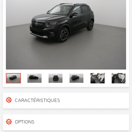
CARACTÉRISTIQUES
N° de dossier
cslse1
Catégorie
Citadine
OPTIONS
Puissance réelle
100 ch