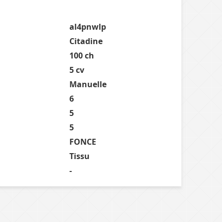
al4pnwlp
Citadine
100 ch
5 cv
Manuelle
6
5
5
FONCE
Tissu
-