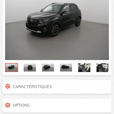
CARACTÉRISTIQUES
N° de dossier
13gu4g6
Catégorie
Citadine
OPTIONS
Puissance réelle
100 ch